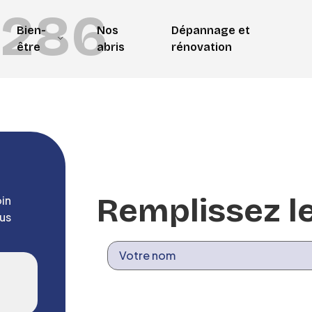
2286
Bien-
Nos
Dépannage et
être
abris
rénovation
Remplissez le
in
us