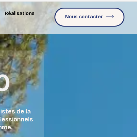
Réalisations
Nous contacter
0
istes de la
ofessionnels
amme.