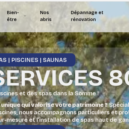
Bien-
Nos
Dépannage et
être
abris
rénovation
AS | PISCINES | SAUNAS
SERVICES 8
iscines et des spas dans la Somme !
unique qui valorise votre patrimoine ?
Spécial
iscines, nous accompagnons particuliers et pr
ur-mesure et l’installation de spas haut de g